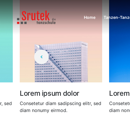
Home
Tanzen-Tanze
Lorem ipsum dolor
Lorem ips
Consetetur diam sadipscing elitr, sed
Consetetur diam
diam nonumy eirmod.
diam nonumy e