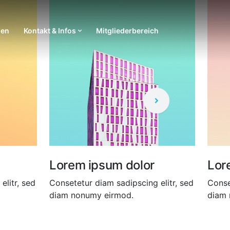
ien
Kontakt & Infos
Mitgliederbereich
Lorem ipsum dolor
Lorem i
sed
Consetetur diam sadipscing elitr, sed
Consetetur d
diam nonumy eirmod.
diam nonum