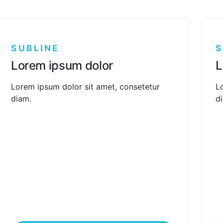
SUBLINE
S
Lorem ipsum dolor
L
Lorem ipsum dolor sit amet, consetetur
L
diam.
d