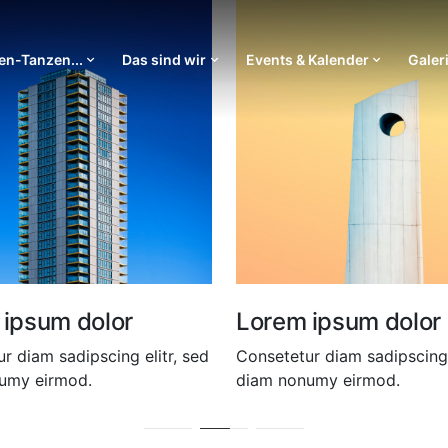
n-Tanzen...
Das sind wir
Events & Kalender
Galer
um dolor
Lorem ipsum dolor
 sadipscing elitr, sed
Consetetur diam sadipscing elitr, 
irmod.
diam nonumy eirmod.