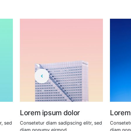
Lorem ipsum dolor
Lorem
r, sed
Consetetur diam sadipscing elitr, sed
Consetetu
diam nonumy eirmod.
diam non