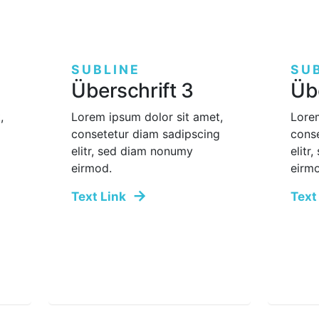
SUBLINE
SU
Überschrift 3
Übe
,
Lorem ipsum dolor sit amet,
Lorem
g
consetetur diam sadipscing
cons
elitr, sed diam nonumy
elitr
eirmod.
eirm
Text Link
Text