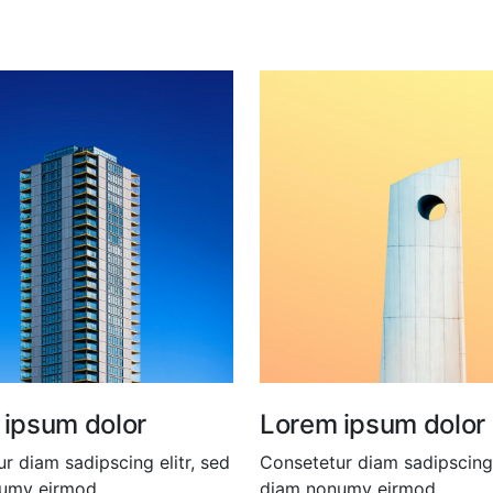
 ipsum dolor
Lorem ipsum dolor
r diam sadipscing elitr, sed
Consetetur diam sadipscing 
umy eirmod.
diam nonumy eirmod.