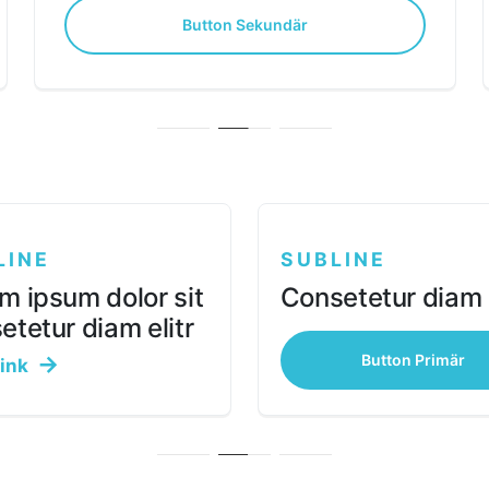
Button Sekundär
LINE
SUBLINE
m ipsum dolor sit
Consetetur diam e
etetur diam elitr
Button Primär
Link