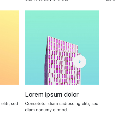
Lorem ipsum dolor
Lor
elitr, sed
Consetetur diam sadipscing elitr, sed
Conse
diam nonumy eirmod.
diam 