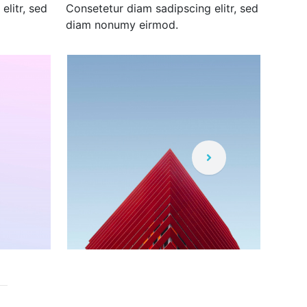
elitr, sed
Consetetur diam sadipscing elitr, sed
Conse
diam nonumy eirmod.
diam 