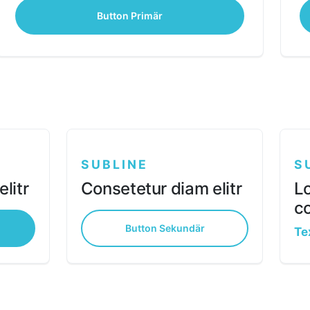
Button Primär
SUBLINE
S
litr
Consetetur diam elitr
Lo
co
Button Sekundär
Te