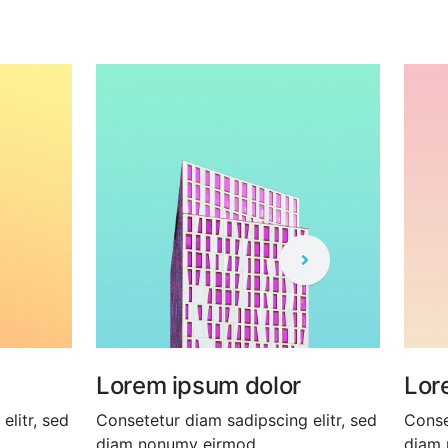
Lorem ipsum dolor
Lor
elitr, sed
Consetetur diam sadipscing elitr, sed
Conse
diam nonumy eirmod.
diam 