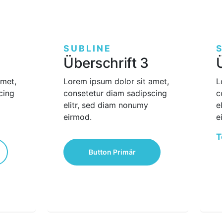
SUBLINE
Überschrift 3
amet,
Lorem ipsum dolor sit amet,
L
cing
consetetur diam sadipscing
c
elitr, sed diam nonumy
e
eirmod.
e
T
Button Primär