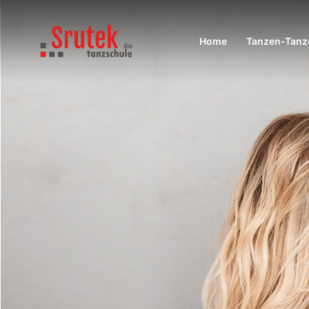
Home
Tanzen-Tanze