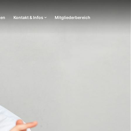
ien
Kontakt & Infos
Mitgliederbereich