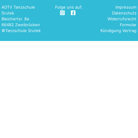
ADTV Tanzschule
Folge uns auf:
Impressum
Srutek
Datenschutz
Bleichertsr. 8a
Widerrufsrecht
66482 Zweibrücken
Formular
©Tanzschule Srutek
Kündigung Vertrag