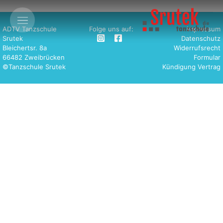
ADTV Tanzschule
Folge uns auf:
Impressum
Srutek
Datenschutz
Bleichertsr. 8a
Widerrufsrecht
66482 Zweibrücken
Formular
©Tanzschule Srutek
Kündigung Vertrag