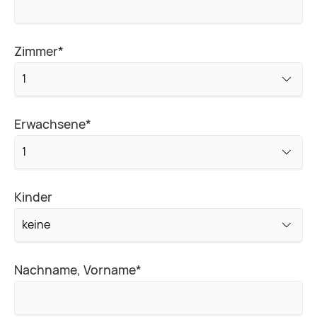
Pflichtfeld
Zimmer
*
Pflichtfeld
Erwachsene
*
Kinder
Pflichtfeld
Nachname, Vorname
*