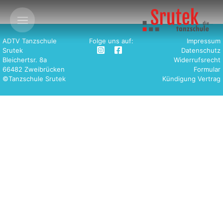
ADTV Tanzschule
Folge uns auf:
Impressum
Srutek
Datenschutz
Bleichertsr. 8a
Widerrufsrecht
66482 Zweibrücken
Formular
©Tanzschule Srutek
Kündigung Vertrag